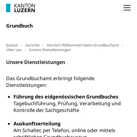
Arbeitslosigkeit und Stellensuche (WAS
selbständig Erwerbender, Freiberufler
Na
Luzern)
Unterstützung der Wirtschaftsförderung
Pensionierung
Grundbuch
Arbeitslosenentschädigung (WAS Luzern)
Luzern
Frühpensionierung, Altersrente, berufliche
Vorsorge, Altersvorsorge
Handelsregister Luzern
Kanton
Gerichte
Herzlich Willkommen beim Grundbuchamt
Dienststelle Steuern - Wissenswertes
Über uns
Unsere Dienstleistungen
AHV-Altersrente (WAS Luzern)
Selbständige (WAS Luzern)
LUPK - Luzerner Pensionskasse
Unsere Dienstleistungen
Bildung und Forschung
Altersvorsorge (gruezi.lu.ch)
Das Grundbuchamt erbringt folgende
Wissenschaftsförderung
Dienstleistungen:
Forschungsförderung, Wissenschaftsmarketing,
Wissenschaft, Forschung, Entwicklung, Projekte
Führung des eidgenössischen Grundbuches
Tagebuchführung, Prüfung, Verarbeitung und
Pilotprojekte Klima
Erwachsenenbildung und Weiterbildung
Kontrolle der Sachgeschäfte
Innovative Projekte Landwirtschaft und
Umschulung, zweiter Bildungsweg,
Auskunftserteilung
Nachdiplomstudium, Zusatzlehre, Höhere
Wald
Am Schalter, per Telefon, online oder mittels
Berufsbildung, Berufsmatura nach Lehre,
Projektförderung Universität Luzern unilu
Neuorientierung, Grundkompetenzen,