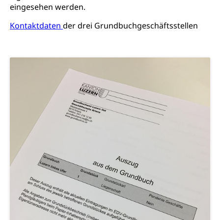
eingesehen werden.
Kunst & Kultur (Luzern Tourismus)
Kulturpolitik, Sprachförderung, Denkmalpflege,
kulturelles Angebot, Kulturerbe, kulturelles Erbe,
Kontaktdaten
der drei Grundbuchgeschäftsstellen
Nachwuchsförderung, Vermittlung, Selektive
Förderung, Kulturausschreibungen, Kulturpreis,
Werkbeitrag, Produktionsbeitrag, Recherche,
Bildende Kunst, Angewandte Kunst, Theater/Tanz,
Musik, Entwicklung, Programmbeiträge,
Filmförderung, Regionale Förderfonds,
Werkankäufe, Kunstankäufe, Kunst und Bau, Schule
und Kultur, Kulturgesuche, Kulturvermittlung
Kulturförderung und Vermittlung
Angebote für Schulklassen
Mobilität
Zentralschweizer Filmförderung
Schiene und öffentlicher Verkehr
Schienenverkehr, Zugverkehr, Bahnverkehr,
Transportmittel, öffentlicher Verkehr
Verkehrsverbund Luzern VVL
Schifffahrt