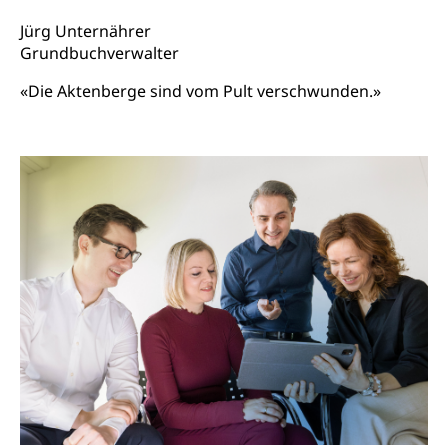
Kantonaler Führungsstab
Polizei
Jürg Unternährer
Ordnungskräfte, Sicherheit, öffentliche Ordnung
Grundbuchverwalter
Polizei
«Die Aktenberge sind vom Pult verschwunden.»
Versorgung
Vorratshaltung, Vorrat
Wasserversorgung
Waffen
Waffenerwerbsschein, Waffenschein, Waffenbüro,
Waffentragen, Selbstverteidigung
Waffen, Sprengstoffe und Pyrotechnik
Zivildienst
Militärdienst
Bundesamt für Zivildienst ZIVI
Zivilschutz
Erwerbsausfallentschädigung (WAS Luzern)
Schutzdienstpflicht, Schutzraum,
Schutzraumbaupflicht
Zivilschutz