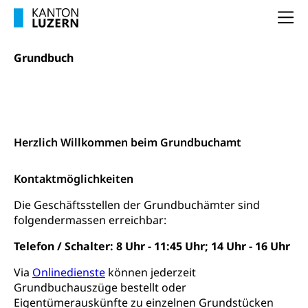
Ergänzungsleistungen, Altersvorsorge,
Todesfallversicherung
Na
Hilfslosenentschädigung (WAS Luzern)
Behinderung
Grundbuch
AHV-Hinterlassenenrente (WAS Luzern)
Körperbehinderung, körperliche Behinderung,
geistige Behinderung, psychische Behinderung,
AHV-Beiträge (WAS Luzern)
Erwerbsunfähigkeit, Behinderte
Geschäftsjahr 2025
Geschäftsbericht 2025
Informationsstelle AHV/IV
Inklusion im Sport
Herzlich Willkommen beim Grundbuchamt
Ergänzungsleistungen (EL) (WAS Luzern)
Menschen mit Behinderungen
Kultur und Medien
AHV-Altersrente (WAS Luzern)
Kontaktmöglichkeiten
IV-Leistungen (WAS Luzern)
Archive und Bibliotheken
Die Geschäftsstellen der Grundbuchämter sind
Bücher, Bundesarchiv, Landesbibliothek
folgendermassen erreichbar:
Staatsarchiv Luzern
Telefon / Schalter: 8 Uhr - 11:45 Uhr; 14 Uhr - 16 Uhr
Kulturelle Einrichtungen
Zentral- und Hochschulbibliothek
Museen, Theater, Bibliotheken
Via
Onlinedienste
können jederzeit
Grundbuchauszüge bestellt oder
Archiv der Denkmalpflege
Dienststelle Kultur
Kulturförderung
Eigentümerauskünfte zu einzelnen Grundstücken