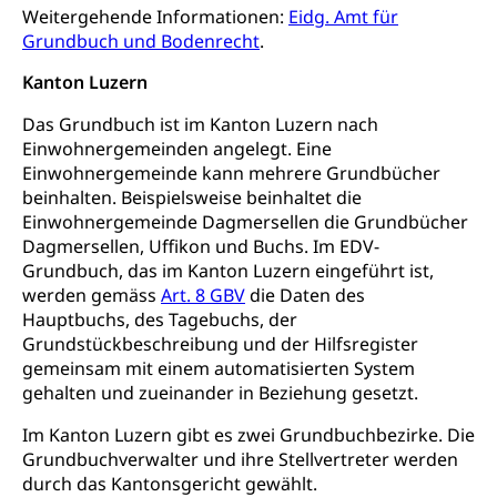
Psychomotorik, Schulpsychologie, Schulsozialarbeit,
Weitergehende Informationen:
Eidg. Amt für
Gymnasialbildung, Kantonsschulen
für Bildung und Beruf
Heilpädagogik und Sonderschulen
Grundbuch und Bodenrecht
.
Gymnasien & Fachmittelschulen (beruf.lu.ch)
Berufsmaturität
Kantonale Sportcamps
Stipendien und Darlehen
Kanton Luzern
Studienwahl- und Studienbearatung
Zentrum für Brückenangebote
Primarschule
Studienbeihilfe, Stipendien, Ausbildungsdarlehen
Das Grundbuch ist im Kanton Luzern nach
Fachklasse Grafik
Einwohnergemeinden angelegt. Eine
Sekundarschule
Stipendien Universität Luzern unilu
Universität
Gesundheitsmittelschule
Einwohnergemeinde kann mehrere Grundbücher
Schulpflicht
beinhalten. Beispielsweise beinhaltet die
Finanzielle Unterstützung für Ausbildung
Technische Hochschule, Studium,
Informatikmittelschule
Hochschulstudium, Universitätsstudium,
Einwohnergemeinde Dagmersellen die Grundbücher
Pflege HF oder Studium Pflege FH
Kindergarten & Basisstufe
universitäre Ausbildung, akademische Ausbildung,
Wirtschaftsmittelschule
Dagmersellen, Uffikon und Buchs. Im EDV-
Fachstelle Stipendien (beruf.lu.ch)
Hochschulbildung, Hochschule, universitäre
Förderangebote
Grundbuch, das im Kanton Luzern eingeführt ist,
FMS und Vollzeitschulen mit BM
Hochschule, Bachelor, Master, Doktorat,
werden gemäss
Art. 8 GBV
die Daten des
Studienbeiträge Höhere Berufsbildung
Sonderschulung
Weiterbildung, Forschung, Entwicklung,
Hauptbuchs, des Tagebuchs, der
Dienstleistungen, Hochschule Luzern,
Finanzielle Unterstützung Pädagogische
Musikschulen
Grundstückbeschreibung und der Hilfsregister
Fachhochschule Zentralschweiz, HSLU,
Hochschule PHLU
gemeinsam mit einem automatisierten System
Pädagogische Hochschule Luzern, PH Luzern, UniLU,
Schulferien
swissuniversities (Dachorganisation der Schweizer
gehalten und zueinander in Beziehung gesetzt.
Stipendien Hochschule Luzern hslu
Hochschulen)
Früherziehung
Im Kanton Luzern gibt es zwei Grundbuchbezirke. Die
Schuldienste
swissuniversities
Vorschule
Grundbuchverwalter und ihre Stellvertreter werden
durch das Kantonsgericht gewählt.
Betreuungsangebote
Universität Luzern
Kindergarten, Kinderkrippe, Krippe, Kinderhort,