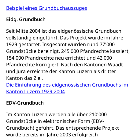
Kindertagesstätte, Spielgruppe, Tagesmutter,
Beispiel eines Grundbuchauszuges
Schulliste
Fachstelle Hochschulbildung
Freiwilliges Kindergarten Jahr
Heilpädagogische Schulen
Eidg. Grundbuch
Kinderbetreuung
Freiwilliger Schulsport
Seit Mitte 2004 ist das eidgenössische Grundbuch
Freiwilliges Kindergarten Jahr
Gesundheit und Soziales
vollständig eingeführt. Das Projekt wurde im Jahre
1929 gestartet. Insgesamt wurden rund 77'000
Frühe Sprachförderung
Grundstücke bereinigt, 245'000 Pfandrechte kassiert,
Konsumentenschutz
Kindergarten & Basisstufe
154'000 Pfandrechte neu errichtet und 42'000
Konsumentenrechte, Produktsicherheit,
Pfandrechte korrigiert. Nach den Kantonen Waadt
Frühe Förderung
Preisüberwachung, Preisüberwacher,
und Jura erreichte der Kanton Luzern als dritter
Konsumentenorganisation, parallele Einfuhr,
Kanton das Ziel.
regionale Erschöpfung, nationale Erschöpfung,
Die Einführung des eidgenössischen Grundbuchs im
internationale Erschöpfung, Preisabsprache, Kartell,
Kanton Luzern 1929-2004
Cassis-deDijon-Prinzip
EDV-Grundbuch
Lebensmittelkontrolle und
Krankenversicherung
Verbraucherschutz
Im Kanton Luzern werden alle über 210'000
Unfallversicherung, Berufsunfallversicherung,
Grundstücke in elektronischer Form (EDV-
Krankheit, Unfall, Prämienverbilligung,
Krankenkasse
Grundbuch) geführt. Das entsprechende Projekt
wurde bereits im Jahre 2003 erfolgreich