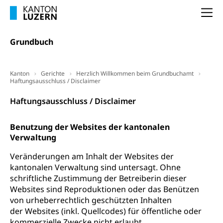
Grundeigentum, Grundstück
Na
Grundbuch
Luft und Klima
Grundbuchplan mit Eigentümerabfrage
Luftreinhaltung, Luftverschmutzung, Klimaschutz,
Grundbuch
Klimaveränderung, Treibhauseffekt
(Geoportal)
Atmosphäre, Luft, Klima (Geoportal)
Raumplanung
Kanton
Gerichte
Herzlich Willkommen beim Grundbuchamt
Haftungsausschluss / Disclaimer
Klima
Raumplan, Nutzungsplan
Haftungsausschluss / Disclaimer
Raumdatenpool
Richtplanung Kanton Luzern (ARE)
Benutzung der Websites der kantonalen
Verwaltung
Raum und Wirtschaft rawi
Veränderungen am Inhalt der Websites der
kantonalen Verwaltung sind untersagt. Ohne
schriftliche Zustimmung der Betreiberin dieser
Websites sind Reproduktionen oder das Benützen
von urheberrechtlich geschützten Inhalten
der Websites (inkl. Quellcodes) für öffentliche oder
kommerzielle Zwecke nicht erlaubt.