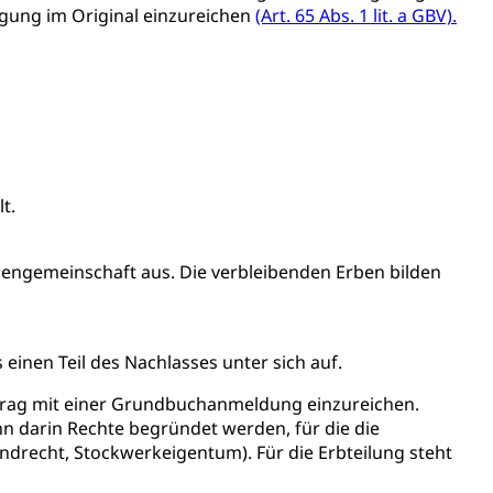
gung im Original einzureichen
(Art. 65 Abs. 1 lit. a GBV).
assegrafik.ch)
tonsschulen
esschule, Schulergänzende Betreuung, Logopädie,
ulen
ienbearatung
Fachklasse Grafik
t
Kindergarten & Basisstufe
Förderangebote
lschule
FMS und Vollzeitschulen mit BM
ldienste
Betreuungsangebote
Schulliste
t.
usbildung Pflege HF oder Studium Pflege FH
ldung
itäre Ausbildung, akademische Ausbildung,
engemeinschaft aus. Die verbleibenden Erben bilden
t, Weiterbildung, Forschung, Entwicklung, Dienstleistungen,
en Hochschule Luzern hslu
e Luzern, PH Luzern, UniLU, swissuniversities
 einen Teil des Nachlasses unter sich auf.
ertrag mit einer Grundbuchanmeldung einzureichen.
gesmutter, Freiwilliges Kindergarten Jahr
n darin Rechte begründet werden, für die die
ndrecht, Stockwerkeigentum). Für die Erbteilung steht
erung
Kindergarten & Basisstufe