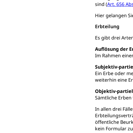
sind (
Art. 656 Ab
Berufsbildung
Obligatorische
Hier gelangen S
Fach- & Wirt
Schulpflicht, S
Psychomotorik, 
Erbteilung
Gymnasien & 
Es gibt drei Art
Kantonale S
Stipendien un
Gesundheits
Sonderschul
Studienbeihilfe
Auflösung der 
Im Rahmen einer 
Heilpädagogi
Stipendien U
Universität
Subjektiv-partie
Fachstelle St
Technische Hoch
Ein Erbe oder m
Hochschulbildung
weiterhin eine 
Finanzielle 
Hochschule Luze
(Dachorganisati
Objektiv-partiel
Sämtliche Erben v
swissunivers
Vorschule
In allen drei Fä
Kindergarten, Ki
Erbteilungsvertr
öffentliche Beur
Kinderbetre
kein Formular z