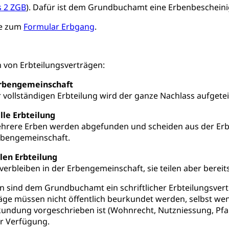
s 2 ZGB
). Dafür ist dem Grundbuchamt eine Erbenbescheini
 / Mittelschulen (gruezi.lu.ch)
Fachklasse Grafik (fachkl
 Schulzeit
ie zum
Formular Erbgang
.
schafts-Mittelschulzentrum FMZ
Gymnasialbildung, Kan
chulobligatorium, Primarschule, Sekundarschule, Schulferien, Tag
Schulpsychologie, Schulsozialarbeit, Heilpädagogik und Sondersch
Fachmittelschulen (beruf.lu.ch)
Studienwahl- und Stud
en von Erbteilungsverträgen:
portcamps
Primarschule
Sekundarschule
Schulpflich
d Darlehen
mittelschule
Informatikmittelschule
Wirtschaftsmitte
ung
Musikschulen
Schulferien
Früherziehung
Schu
, Stipendien, Ausbildungsdarlehen
Erbengemeinschaft
vollständigen Erbteilung wird der ganze Nachlass aufgeteil
sche Schulen
Freiwilliger Schulsport
niversität Luzern unilu
Finanzielle Unterstützung für A
lle Erbteilung
ipendien (beruf.lu.ch)
Studienbeiträge Höhere Berufsbi
schule, Studium, Hochschulstudium, Universitätsstudium, univers
ehrere Erben werden abgefunden und scheiden aus der Erb
, Hochschule, universitäre Hochschule, Bachelor, Master, Doktora
Erbengemeinschaft.
Unterstützung Pädagogische Hochschule PHLU
Stipendi
rn, Fachhochschule Zentralschweiz, HSLU, Pädagogische Hochschul
on der Schweizer Hochschulen)
len Erbteilung
erbleiben in der Erbengemeinschaft, sie teilen aber bereits
ities
Universität Luzern
Fachstelle Hochschulbildung
llen sind dem Grundbuchamt ein schriftlicher Erbteilungsv
nderkrippe, Krippe, Kinderhort, Kindertagesstätte, Spielgruppe, Ta
äge müssen nicht öffentlich beurkundet werden, selbst wen
kundung vorgeschrieben ist (Wohnrecht, Nutzniessung, Pfa
uung
Freiwilliges Kindergarten Jahr
Frühe Sprachförd
ur Verfügung.