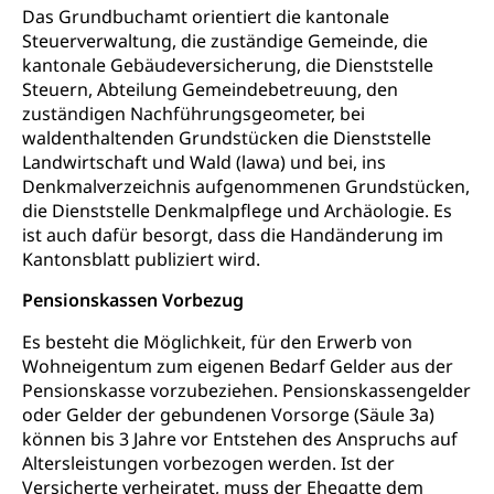
Berufsberatung (berufsberatung.ch)
Campus Horw
Mittelschulen
Das Grundbuchamt orientiert die kantonale
MobiLingua
Steuerverwaltung, die zuständige Gemeinde, die
Grundkompetenzen (einfach-besser.ch)
Campus Horw (HSLU)
Gymnasium, Handelsmittelschule, Sekundarstufe II,
Informationen für Lernende und Gesetzliche
kantonale Gebäudeversicherung, die Dienststelle
Kantonsschule, Fachmittelschule, Fachmatura,
Bildung & Berufsabschluss für Erwachsene
Fachstelle Hochschulbildung
Vertreter
Fachklasse Grafik Luzern, Berufsmatura,
Steuern, Abteilung Gemeindebetreuung, den
Informatikmittelschule, Fachmittelschulzentrum
zuständigen Nachführungsgeometer, bei
Lehre nach dem Gymnasium
Hochschulen
Informationen für zugewanderte Personen
FMS, Fachmittelschulen, Vollzeitschulen mit
waldenthaltenden Grundstücken die Dienststelle
Berufsmatura BM, Aufnahmebedingungen FMS und
Höhere Berufsbildung
Hochschule Luzern HSLU
Schnupperlehre & Lehrstellensuche
Landwirtschaft und Wald (lawa) und bei, ins
Vollzeitschulen mit BM
Denkmalverzeichnis aufgenommenen Grundstücken,
Berufsabschluss für Erwachsene
Pädagogische Hochschule Luzern, PH Luzern
Beruf & Weiterbildung (beruf.lu.ch)
die Dienststelle Denkmalpflege und Archäologie. Es
Berufsbildung / Mittelschulen (gruezi.lu.ch)
Obligatorische Schulzeit
Höhere Bildung (hflu.ch)
Höhere Fachschule Luzern HFLU
Berufslehre (beruf.lu.ch)
ist auch dafür besorgt, dass die Handänderung im
Fachklasse Grafik (fachklassegrafik.ch)
Schulpflicht, Schulobligatorium, Primarschule,
Kantonsblatt publiziert wird.
Beratung & Unterstützung
Fachstelle Berufsbildung
Sekundarschule, Schulferien, Tagesschule,
Fach- & Wirtschafts-Mittelschulzentrum FMZ
Schulergänzende Betreuung, Logopädie,
Pensionskassen Vorbezug
Neuorientierung
BIZ Beratungs- und Informationszentrum
Psychomotorik, Schulpsychologie, Schulsozialarbeit,
Gymnasialbildung, Kantonsschulen
für Bildung und Beruf
Heilpädagogik und Sonderschulen
Es besteht die Möglichkeit, für den Erwerb von
Wohneigentum zum eigenen Bedarf Gelder aus der
Gymnasien & Fachmittelschulen (beruf.lu.ch)
Berufsmaturität
Kantonale Sportcamps
Stipendien und Darlehen
Pensionskasse vorzubeziehen. Pensionskassengelder
Studienwahl- und Studienbearatung
Zentrum für Brückenangebote
oder Gelder der gebundenen Vorsorge (Säule 3a)
Primarschule
Studienbeihilfe, Stipendien, Ausbildungsdarlehen
können bis 3 Jahre vor Entstehen des Anspruchs auf
Fachklasse Grafik
Sekundarschule
Altersleistungen vorbezogen werden. Ist der
Stipendien Universität Luzern unilu
Universität
Gesundheitsmittelschule
Versicherte verheiratet, muss der Ehegatte dem