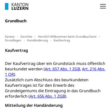
Pilotprojekte Klima
Erwachsenenbildung und Weiterbildung
Na
Innovative Projekte Landwirtschaft und
Umschulung, zweiter Bildungsweg,
Nachdiplomstudium, Zusatzlehre, Höhere
Wald
Grundbuch
Berufsbildung, Berufsmatura nach Lehre,
Projektförderung Universität Luzern unilu
Neuorientierung, Grundkompetenzen,
Berufsberatung, Standortbestimmung,
Studienberatung, Beratung und Unterstützung,
Kanton
Gerichte
Herzlich Willkommen beim Grundbuchamt
Berufsabschluss für Erwachsene
Grundlagen
Handänderung
Kaufvertrag
Kaufvertrag
Erwachsenenmatura
Berufliche Grundbildung
Bildungsgutscheine Grundkompetenzen
Lehre, Berufsfachschule, Lehrbetrieb, Lehrvertrag,
Der Kaufvertrag über ein Grundstück muss öffentlich
Berufsberatung, Qualifikationsverfahren,
Bildung & Berufsabschluss für Erwachsene
beurkundet werden (
Berufswahl & Berufsberatung, Schnupperlehre und
Art. 657 Abs. 1 ZGB
,
Art. 216 Abs.
Lehrstellensuche, Berufsmaturität,
1 OR
).
Fachperson Betreuung (verkürzte
Brückenangebote, Zugewanderte & Arbeitsmarkt,
Zusätzlich zum Abschluss des beurkundeten
Grundbildung)
Fachstelle Berufsbildung
Kaufvertrages ist für den Erwerb des
Fachperson Gesundheit (verkürzte
Grundeigentums die Eintragung in das Grundbuch
Schulen und Berufsbildungszentren
Hochschule Fachhochschule
Grundbildung)
erforderlich (
Art. 656 Abs. 1 ZGB
).
Integrationsvorlehre INVOL Zentralschweiz
Studium, Hochschulstudium, tertiäre Bildung
Allgemeinbildung für Erwachsene
Mitteilung der Handänderung
Fremdsprachen in der Berufslehre –