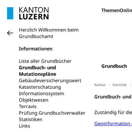
Bildung und Fo
Themen
Onlin
Wissenschaft
Forschungsförde
Herzlich Willkommen beim
Grundbuchamt
Pilotprojekt
Erwachsenenb
Umschulung, zwe
Informationen
Grundkompetenze
Liste aller Grundbücher
Erwachsene
Berufliche Gr
Grundbuch
Grundbuch- und
Mutationspläne
Fachperson B
Lehre, Berufsfac
Gebäudeversicherungswert
Allgemeinbil
Kanton
Gerichte
Katasterschatzung
Informationssystem
Schulen und 
Hochschule F
Bildung & Be
Grundbuch- und
Objektwesen
Fremdsprache
Studium, Hochsc
Berufsabschl
Terravis
Zuständig für d
Prüfung Grundbuchverwalter
Information
Campus Hor
Mittelschulen
Statistiken
Geoinformation
Berufslehre (
Links
Pädagogische
Gymnasium, Hand
Informatikmitte