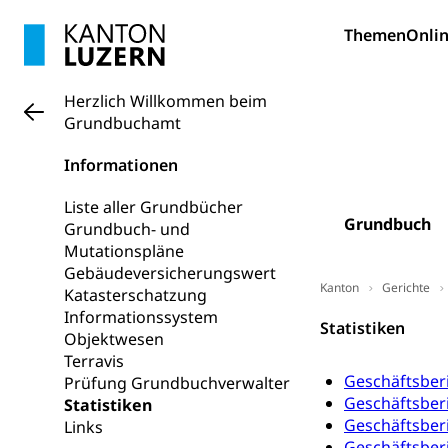
Pilotprojekt
Erwachsenenb
Themen
Onlin
Umschulung, zwe
Grundkompetenze
Erwachsene
Berufliche Gr
Herzlich Willkommen beim
Grundbuchamt
Fachperson B
Lehre, Berufsfac
Informationen
Allgemeinbil
Schulen und 
Hochschule F
Bildung & Be
Liste aller Grundbücher
Grundbuch
Fremdsprache
Grundbuch- und
Studium, Hochsc
Berufsabschl
Mutationspläne
Information
Campus Hor
Gebäudeversicherungswert
Mittelschulen
Kanton
Gerichte
Katasterschatzung
Berufslehre (
Pädagogische
Gymnasium, Hand
Informationssystem
Informatikmitte
Statistiken
Berufsmaturi
Objektwesen
und Vollzeitsch
Terravis
Geschäftsber
Prüfung Grundbuchverwalter
Berufsbildung
Obligatorische
Geschäftsber
Statistiken
Fach- & Wirt
Schulpflicht, S
Geschäftsber
Links
Psychomotorik, 
Geschäftsber