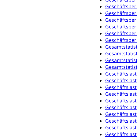
Gymnasien & 
Geschäftsber
Kantonale S
Stipendien un
Gesundheits
Geschäftsber
Geschäftsber
Sonderschul
Studienbeihilfe
Geschäftsber
Heilpädagogi
Geschäftsber
Stipendien U
Universität
Geschäftsber
Fachstelle St
Technische Hoch
Gesamtstatist
Hochschulbildung
Gesamtstatist
Finanzielle 
Hochschule Luze
Gesamtstatist
(Dachorganisati
Gesamtstatist
Geschäftslast
swissunivers
Vorschule
Geschäftslast
Kindergarten, Ki
Geschäftslast
Geschäftslast
Kinderbetre
Geschäftslast
Geschäftslast
Frühe Förde
Gesundheit und 
Geschäftslast
Geschäftslast
Konsumenten
Geschäftslast
Geschäftslast
Konsumentenrech