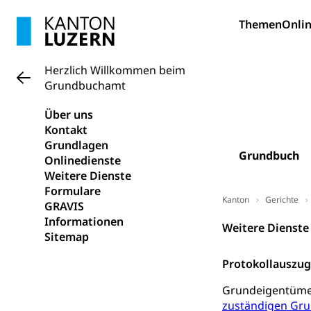
Bildung und Fo
Themen
Onlin
Wissenschaft
Forschungsförde
Herzlich Willkommen beim
Grundbuchamt
Pilotprojekt
Erwachsenenb
Umschulung, zwe
Über uns
Grundkompetenze
Kontakt
Grundlagen
Erwachsene
Berufliche Gr
Grundbuch
Onlinedienste
Weitere Dienste
Fachperson B
Lehre, Berufsfac
Formulare
Allgemeinbil
Kanton
Gerichte
GRAVIS
Schulen und 
Informationen
Hochschule F
Bildung & Be
Weitere Dienste
Sitemap
Fremdsprache
Studium, Hochsc
Berufsabschl
Protokollauszu
Information
Campus Hor
Mittelschulen
Grundeigentümer
Berufslehre (
Pädagogische
Gymnasium, Hand
zuständigen Gr
Informatikmitte