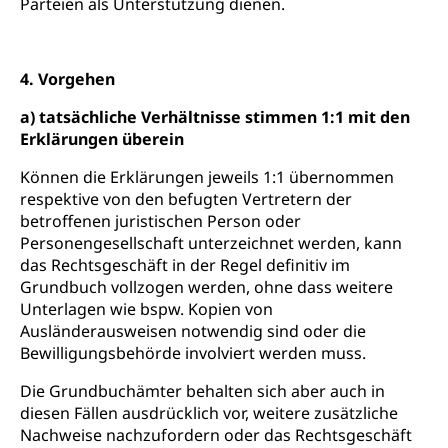
Parteien als Unterstützung dienen.
Angebote für Schulklassen
Mobilität
Zentralschweizer Filmförderung
4. Vorgehen
Schiene und öffentlicher Verkehr
Schienenverkehr, Zugverkehr, Bahnverkehr,
a) tatsächliche Verhältnisse stimmen 1:1 mit den
Transportmittel, öffentlicher Verkehr
Erklärungen überein
Verkehrsverbund Luzern VVL
Können die Erklärungen jeweils 1:1 übernommen
Schifffahrt
respektive von den befugten Vertretern der
Öffentlicher Verkehr Luzern Mobil
Schiffsverkehr, Binnenschifffahrt, Seeschifffahrt,
betroffenen juristischen Person oder
Flussschifffahrt
Personengesellschaft unterzeichnet werden, kann
das Rechtsgeschäft in der Regel definitiv im
Schifffahrt (Strassenverkehrsamt)
Strasse
Grundbuch vollzogen werden, ohne dass weitere
Autoverkehr, Lastwagenverkehr, Schwerverkehr,
Unterlagen wie bspw. Kopien von
leistungsabhängige Schwerverkehrsabgabe,
Ausländerausweisen notwendig sind oder die
Langsamverkehr, Transportmittel, Auto, Motorrad,
Bewilligungsbehörde involviert werden muss.
Individualverkehr
Die Grundbuchämter behalten sich aber auch in
zentras (Betrieb und Unterhalt LU, OW, NW,
diesen Fällen ausdrücklich vor, weitere zusätzliche
ZG)
Nachweise nachzufordern oder das Rechtsgeschäft