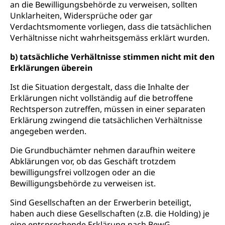
Persönliches
an die Bewilligungsbehörde zu verweisen, sollten
Strassenverkehrsamt
Unklarheiten, Widersprüche oder gar
Verkehr und Infrastruktur vif
Zivilstand
Verdachtsmomente vorliegen, dass die tatsächlichen
Verhältnisse nicht wahrheitsgemäss erklärt wurden.
Kantonsstrassen
Geburt, Heirat, Ehe, Partnerschaft, Tod,
Zivilstandsamt, Zivilstandsregiste
b) tatsächliche Verhältnisse stimmen nicht mit den
Erklärungen überein
Zivilstandswesen
Adoption
Ist die Situation dergestalt, dass die Inhalte der
Adoptivkind, Adoptiveltern, Adoptionsvermittlung,
Erklärungen nicht vollständig auf die betroffene
Adoptionsverfahren, elterliche Gewalt, elterliche
Rechtsperson zutreffen, müssen in einer separaten
Sorge
Erklärung zwingend die tatsächlichen Verhältnisse
Adoption
angegeben werden.
Aufenthaltsbewilligungen
Niederlassungsbewilligung, Aufenthalt,
Die Grundbuchämter nehmen daraufhin weitere
Niederlassung, Wohnsitz
Abklärungen vor, ob das Geschäft trotzdem
bewilligungsfrei vollzogen oder an die
Amt für Migration
Ausweise und Bescheinigungen
Bewilligungsbehörde zu verweisen ist.
Reisepass, Identitätskarte, Visum, Geburtsurkunde
Sind Gesellschaften an der Erwerberin beteiligt,
haben auch diese Gesellschaften (z.B. die Holding) je
Jagdausweis, Fischereiausweis
Einbürgerung
eine entsprechende Erklärung nach BewG