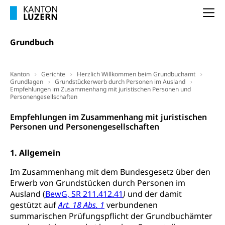
Luzern)
Trinkwasser
Prävention
Na
Kranken- und Unfallversicherung
Lebensmittel
Gesundheitsvorsorge, Wellness, Unfallverhütung,
Suchtprävention, Alkoholprävention,
Grundbuch
Tabakprävention, Primärprävention,
Sekundärprävention, Tertiärprävention
Kanton
Gerichte
Herzlich Willkommen beim Grundbuchamt
Darmkrebsvorsorge
Soziale Sicherheit
Grundlagen
Grundstückerwerb durch Personen im Ausland
Empfehlungen im Zusammenhang mit juristischen Personen und
Kantonales Tabakpräventionsprogramm
Sozialversicherungen, Sozialpolitik,
Personengesellschaften
Arbeitslosenversicherung,
Gesundheitsförderung
Mutterschaftsversicherung, Krankenversicherung,
Empfehlungen im Zusammenhang mit juristischen
Unfallversicherung, Invalidenversicherung,
Personen und Personengesellschaften
Prävention (Polizei)
Sozialhilfe
Suchtprävention
1. Allgemein
Kranken- und Unfallversicherung
Sucht und Drogen
Gesundheitsversorgung
(gruezi.lu.ch)
Drogenabhängigkeit, Drogensucht,
Im Zusammenhang mit dem Bundesgesetz über den
Medikamentenabhängigkeit,
Krankenversicherung (WAS Luzern)
Erwerb von Grundstücken durch Personen im
Arzneimittelabhängigkeit, Suchtkrankheit,
Ausland (
BewG, SR 211.412.41
)
und der damit
Existenzsicherung - Sozialhilfe
Drogenabhängige, Drogensüchtige,
gestützt auf
Art. 18 Abs. 1
verbundenen
Betäubungsmittel, Suchtmittel, Psychopharmaka
Soziales und Gesellschaft (Dienststelle)
summarischen Prüfungspflicht der Grundbuchämter