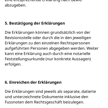
Strafregisterauszug bestellen
abzugeben.
Nationalität, Staatsangehörigkeit,
Staatsbürgerschaft, Bürgerrecht, Erwerb des
Waffen, Sprengstoffe und Pyrotechnik
Bürgerrechts, Verlust des Bürgerrechts,
Einbürgerungsverfahren
Reisepass, Identitätskarte
5. Bestätigung der Erklärungen
Einbürgerungen
Geburt
Strassenverkehrsamt (Führerausweis,
Die Erklärungen können grundsätzlich von der
Fahrzeugausweis)
Geburtsurkunde, Geburtsschein, Geburtsanzeige
Revisionsstelle oder durch die in den jeweiligen
Namensänderungen
Erklärungen zu den einzelnen Rechtspersonen
Familienzulagen (WAS Luzern)
Kinder und Jugendliche
aufgeführten Personen abgegeben werden. Weiter
kann eine Erklärung auch durch eine notarielle
Schwangerschaft / Geburt (gruezi.lu.ch)
Mündigkeit, Kindesschutz, Jugendschutz
Feststellungsurkunde (nur konkrete Aussagen)
erfolgen.
Kinder- und Jugendförderung
Pflege / Pflegeheim
Psychische Gesundheit
Hauspflege, spitalexterne Pflege, Spitex
6. Einreichen der Erklärungen
IV für Kinder und Jugendliche (WAS Luzern)
Betreuende Angehörige
Religion
Die Erklärungen sind jeweils als separate, datierte
Pflegeheimliste und freie Pflegeplätze
Kirche, Gottesdienst, Seelsorge,
und unterzeichnete Dokumente inklusive den
Religionsgemeinschaft
Betreuung von Angehörigen (WAS Luzern)
Fussnoten dem Rechtsgeschäft beizulegen.
Religionsvielfalt Im Kanton Luzern (unilu)