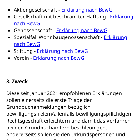
Aktiengesellschaft -
Erklärung nach BewG
IV-Leistungen (WAS Luzern)
Archive und Bibliotheken
Gesellschaft mit beschränkter Haftung -
Erklärung
Bücher, Bundesarchiv, Landesbibliothek
nach BewG
Genossenschaft -
Erklärung nach BewG
Staatsarchiv Luzern
Kulturelle Einrichtungen
Spezialfall Wohnbaugenossenschaft -
Erklärung
nach BewG
Zentral- und Hochschulbibliothek
Museen, Theater, Bibliotheken
Stiftung -
Erklärung nach BewG
Archiv der Denkmalpflege
Verein -
Erklärung nach BewG
Dienststelle Kultur
Kulturförderung
Kunst & Kultur (Luzern Tourismus)
Kulturpolitik, Sprachförderung, Denkmalpflege,
kulturelles Angebot, Kulturerbe, kulturelles Erbe,
3. Zweck
Nachwuchsförderung, Vermittlung, Selektive
Förderung, Kulturausschreibungen, Kulturpreis,
Diese seit Januar 2021 empfohlenen Erklärungen
Werkbeitrag, Produktionsbeitrag, Recherche,
sollen einerseits die erste Triage der
Bildende Kunst, Angewandte Kunst, Theater/Tanz,
Musik, Entwicklung, Programmbeiträge,
Grundbuchanmeldungen bezüglich
Filmförderung, Regionale Förderfonds,
bewilligungsfreiem/allenfalls bewilligungspflichtigem
Werkankäufe, Kunstankäufe, Kunst und Bau, Schule
Rechtsgeschäft erleichtern und damit das Verfahren
und Kultur, Kulturgesuche, Kulturvermittlung
bei den Grundbuchämtern beschleunigen.
Andererseits sollen sie den Urkundspersonen und
Kulturförderung und Vermittlung