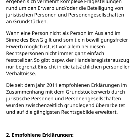
ergeben sich vermehrt komplexe Fragestellungen
Fachstelle Sucht Region Luzern
Gesundheitsversorgung
Opferhilfe
rund um den Erwerb und/oder die Beteiligung von
Drogen (Polizei)
Gesundheitsversorgung, Spital, Pflegeinitiative,
juristischen Personen und Personengesellschaften
Arbeitslosenversicherung (WAS Luzern)
Ambulant vor stationär, AVOS, Patientendossier
an Grundstücken.
Sucht
Invalidenversicherung (WAS Luzern)
Gesundheitsversorgung
AHV / IV
Wann eine Person nicht als Person im Ausland im
Soziale Sicherheit
Sinne des BewG gilt und somit ein bewilligungsfreier
Altersrente, Invalidenrente, Witwenrente,
Erwerb möglich ist, ist vor allem bei diesen
Sozialversicherung, Vorsorgeeinrichtung,
Rechtspersonen nicht immer ganz einfach
Pensionskasse, erste Säule, zweite Säule, dritte
feststellbar. So gibt bspw. der Handelsregisterauszug
Säule, Hilflosenentschädigung,
Ergänzungsleistungen, Altersvorsorge,
nur begrenzt Einsicht in die tatsächlichen personellen
Todesfallversicherung
Verhältnisse.
Hilfslosenentschädigung (WAS Luzern)
Die seit dem Jahr 2011 empfohlenen Erklärungen im
Behinderung
Zusammenhang mit dem Grundstückerwerb durch
AHV-Hinterlassenenrente (WAS Luzern)
Körperbehinderung, körperliche Behinderung,
juristische Personen und Personengesellschaften
geistige Behinderung, psychische Behinderung,
wurden zwischenzeitlich grundlegend überarbeitet
AHV-Beiträge (WAS Luzern)
Erwerbsunfähigkeit, Behinderte
und auf die gängigsten Rechtsgebilde erweitert.
Informationsstelle AHV/IV
Inklusion im Sport
Ergänzungsleistungen (EL) (WAS Luzern)
Menschen mit Behinderungen
Kultur und Medien
2. Empfohlene Erklärungen:
AHV-Altersrente (WAS Luzern)