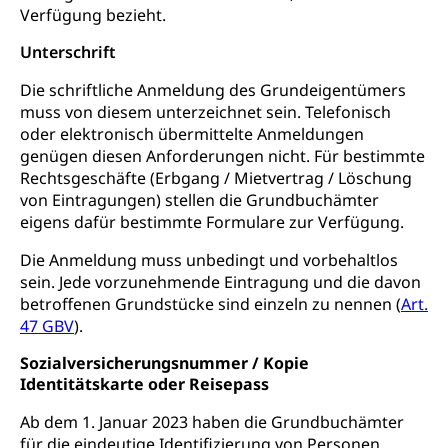
Beratung & Unterstützung
Fachstelle Berufsbildung
Sekundarschule, Schulferien, Tagesschule,
Verfügung bezieht.
Fach- & Wirtschafts-Mittelschulzentrum FMZ
Schulergänzende Betreuung, Logopädie,
Neuorientierung
BIZ Beratungs- und Informationszentrum
Unterschrift
Psychomotorik, Schulpsychologie, Schulsozialarbeit,
Gymnasialbildung, Kantonsschulen
für Bildung und Beruf
Heilpädagogik und Sonderschulen
Die schriftliche Anmeldung des Grundeigentümers
Gymnasien & Fachmittelschulen (beruf.lu.ch)
Berufsmaturität
muss von diesem unterzeichnet sein. Telefonisch
Kantonale Sportcamps
Stipendien und Darlehen
Studienwahl- und Studienbearatung
Zentrum für Brückenangebote
oder elektronisch übermittelte Anmeldungen
Primarschule
Studienbeihilfe, Stipendien, Ausbildungsdarlehen
genügen diesen Anforderungen nicht. Für bestimmte
Fachklasse Grafik
Rechtsgeschäfte (Erbgang / Mietvertrag / Löschung
Sekundarschule
Stipendien Universität Luzern unilu
Universität
Gesundheitsmittelschule
von Eintragungen) stellen die Grundbuchämter
Schulpflicht
eigens dafür bestimmte Formulare zur Verfügung.
Finanzielle Unterstützung für Ausbildung
Technische Hochschule, Studium,
Informatikmittelschule
Hochschulstudium, Universitätsstudium,
Pflege HF oder Studium Pflege FH
Kindergarten & Basisstufe
Die Anmeldung muss unbedingt und vorbehaltlos
universitäre Ausbildung, akademische Ausbildung,
Wirtschaftsmittelschule
Fachstelle Stipendien (beruf.lu.ch)
sein. Jede vorzunehmende Eintragung und die davon
Hochschulbildung, Hochschule, universitäre
Förderangebote
FMS und Vollzeitschulen mit BM
Hochschule, Bachelor, Master, Doktorat,
betroffenen Grundstücke sind einzeln zu nennen (
Art.
Studienbeiträge Höhere Berufsbildung
Sonderschulung
Weiterbildung, Forschung, Entwicklung,
47 GBV
).
Dienstleistungen, Hochschule Luzern,
Finanzielle Unterstützung Pädagogische
Musikschulen
Fachhochschule Zentralschweiz, HSLU,
Sozialversicherungsnummer / Kopie
Hochschule PHLU
Pädagogische Hochschule Luzern, PH Luzern, UniLU,
Identitätskarte oder Reisepass
Schulferien
swissuniversities (Dachorganisation der Schweizer
Stipendien Hochschule Luzern hslu
Hochschulen)
Früherziehung
Ab dem 1. Januar 2023 haben die Grundbuchämter
für die eindeutige Identifizierung von Personen