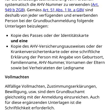
Schuldienste
swissuniversities
Vorschule
systematisch die AHV-Nummer zu verwenden (
Art.
Betreuungsangebote
949 b ZGB
). Gemäss
Art. 51 Abs. 1 lit. a GBV
sind
Universität Luzern
Kindergarten, Kinderkrippe, Krippe, Kinderhort,
deshalb von jeder verfügenden und erwerbenden
Kindertagesstätte, Spielgruppe, Tagesmutter,
Schulliste
Fachstelle Hochschulbildung
Freiwilliges Kindergarten Jahr
Person bei der Grundbuchanmeldung folgende
Unterlagen beizulegen:
Heilpädagogische Schulen
Kinderbetreuung
Freiwilliger Schulsport
Kopie des Passes oder der Identitätskarte
Freiwilliges Kindergarten Jahr
Gesundheit und Soziales
und eine
Kopie des AHV-Versicherungsausweises oder der
Frühe Sprachförderung
Krankenversichertenkarte oder eine schriftliche
Konsumentenschutz
Kindergarten & Basisstufe
Erklärung der Person mit Angabe von Geburtsort,
Konsumentenrechte, Produktsicherheit,
Familienname, AHV-Nummer, Vornamen der Eltern
Frühe Förderung
Preisüberwachung, Preisüberwacher,
sowie bei Verheirateten der Ledigname
Konsumentenorganisation, parallele Einfuhr,
regionale Erschöpfung, nationale Erschöpfung,
Vollmachten
internationale Erschöpfung, Preisabsprache, Kartell,
Cassis-deDijon-Prinzip
Allfällige Vollmachten, Zustimmungserklärungen,
Bewilligung, usw. sind dem Grundbuchamt
Lebensmittelkontrolle und
Krankenversicherung
gleichzeitig mit der Anmeldung einzureichen. Auch
Verbraucherschutz
für diese ergänzenden Unterlagen ist die
Unfallversicherung, Berufsunfallversicherung,
Schriftlichkeit erforderlich.
Krankheit, Unfall, Prämienverbilligung,